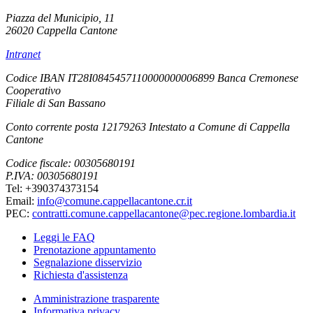
Piazza del Municipio, 11
26020 Cappella Cantone
Intranet
Codice IBAN IT28I0845457110000000006899 Banca Cremonese
Cooperativo
Filiale di San Bassano
Conto corrente posta 12179263 Intestato a Comune di Cappella
Cantone
Codice fiscale: 00305680191
P.IVA: 00305680191
Tel: +390374373154
Email:
info@comune.cappellacantone.cr.it
PEC:
contratti.comune.cappellacantone@pec.regione.lombardia.it
Leggi le FAQ
Prenotazione appuntamento
Segnalazione disservizio
Richiesta d'assistenza
Amministrazione trasparente
Informativa privacy