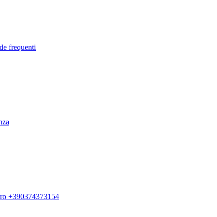
de frequenti
enza
ero +390374373154