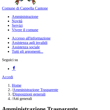
Comune di Cappella Cantone
Amministrazione
Novità
Servizi
Vivere il comune
Accesso all'informazione
Assistenza agli invalidi
Assistenza sociale
Tutti gli argomenti...
Seguici su
Accedi
Home
/
Amministrazione Trasparente
/
Disposizioni generali
/
Atti generali
Amministrazione Trasparente