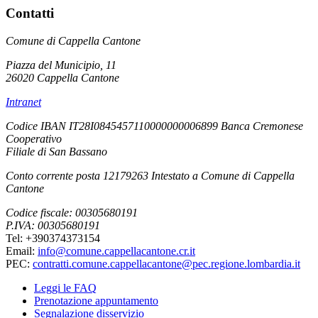
Contatti
Comune di Cappella Cantone
Piazza del Municipio, 11
26020 Cappella Cantone
Intranet
Codice IBAN IT28I0845457110000000006899 Banca Cremonese
Cooperativo
Filiale di San Bassano
Conto corrente posta 12179263 Intestato a Comune di Cappella
Cantone
Codice fiscale: 00305680191
P.IVA: 00305680191
Tel: +390374373154
Email:
info@comune.cappellacantone.cr.it
PEC:
contratti.comune.cappellacantone@pec.regione.lombardia.it
Leggi le FAQ
Prenotazione appuntamento
Segnalazione disservizio