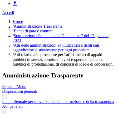
Accedi
Home
/
Amministrazione Trasparente
/
Bandi di gara e contratti
/
Sotto-sezioni eliminate dalla Delibera n. 7 del 17 gennaio
2023
/
Atti delle amministrazioni aggiudicatrici e degli enti
aggiudicatori distintamente per ogni procedura
/
Atti relativi alle procedure per l'affidamento di appalti
pubblici di servizi, forniture, lavori e opere, di concorsi
pubblici di progettazione, di concorsi di idee e di concessioni
Amministrazione Trasparente
Espandi Menu
Disposizioni generali
Piano triennale per prevenzione della corruzione e della trasparenza
Atti generali