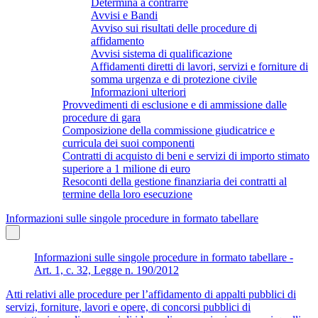
Determina a contrarre
Avvisi e Bandi
Avviso sui risultati delle procedure di
affidamento
Avvisi sistema di qualificazione
Affidamenti diretti di lavori, servizi e forniture di
somma urgenza e di protezione civile
Informazioni ulteriori
Provvedimenti di esclusione e di ammissione dalle
procedure di gara
Composizione della commissione giudicatrice e
curricula dei suoi componenti
Contratti di acquisto di beni e servizi di importo stimato
superiore a 1 milione di euro
Resoconti della gestione finanziaria dei contratti al
termine della loro esecuzione
Informazioni sulle singole procedure in formato tabellare
Informazioni sulle singole procedure in formato tabellare -
Art. 1, c. 32, Legge n. 190/2012
Atti relativi alle procedure per l’affidamento di appalti pubblici di
servizi, forniture, lavori e opere, di concorsi pubblici di