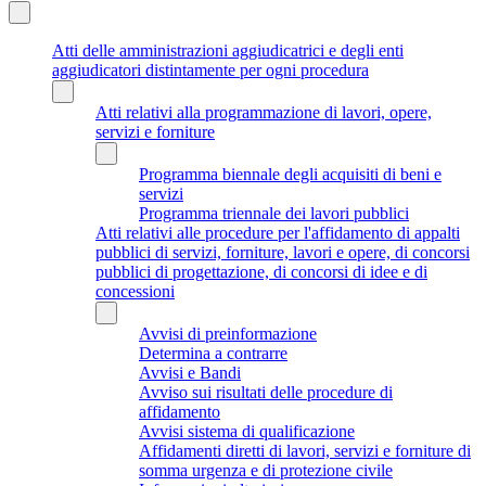
Atti delle amministrazioni aggiudicatrici e degli enti
aggiudicatori distintamente per ogni procedura
Atti relativi alla programmazione di lavori, opere,
servizi e forniture
Programma biennale degli acquisiti di beni e
servizi
Programma triennale dei lavori pubblici
Atti relativi alle procedure per l'affidamento di appalti
pubblici di servizi, forniture, lavori e opere, di concorsi
pubblici di progettazione, di concorsi di idee e di
concessioni
Avvisi di preinformazione
Determina a contrarre
Avvisi e Bandi
Avviso sui risultati delle procedure di
affidamento
Avvisi sistema di qualificazione
Affidamenti diretti di lavori, servizi e forniture di
somma urgenza e di protezione civile