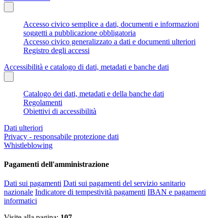
Accesso civico semplice a dati, documenti e informazioni
soggetti a pubblicazione obbligatoria
Accesso civico generalizzato a dati e documenti ulteriori
Registro degli accessi
Accessibilità e catalogo di dati, metadati e banche dati
Catalogo dei dati, metadati e della banche dati
Regolamenti
Obiettivi di accessibilità
Dati ulteriori
Privacy - responsabile protezione dati
Whistleblowing
Pagamenti dell'amministrazione
Dati sui pagamenti
Dati sui pagamenti del servizio sanitario
nazionale
Indicatore di tempestività pagamenti
IBAN e pagamenti
informatici
Visite alla pagina:
107