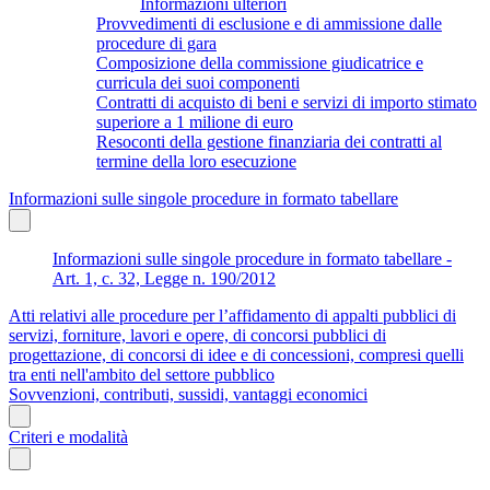
Informazioni ulteriori
Provvedimenti di esclusione e di ammissione dalle
procedure di gara
Composizione della commissione giudicatrice e
curricula dei suoi componenti
Contratti di acquisto di beni e servizi di importo stimato
superiore a 1 milione di euro
Resoconti della gestione finanziaria dei contratti al
termine della loro esecuzione
Informazioni sulle singole procedure in formato tabellare
Informazioni sulle singole procedure in formato tabellare -
Art. 1, c. 32, Legge n. 190/2012
Atti relativi alle procedure per l’affidamento di appalti pubblici di
servizi, forniture, lavori e opere, di concorsi pubblici di
progettazione, di concorsi di idee e di concessioni, compresi quelli
tra enti nell'ambito del settore pubblico
Sovvenzioni, contributi, sussidi, vantaggi economici
Criteri e modalità