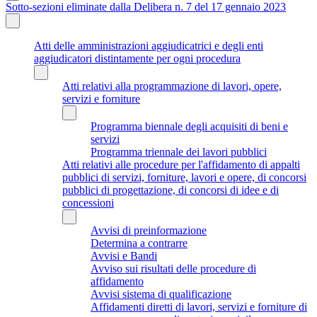
Sotto-sezioni eliminate dalla Delibera n. 7 del 17 gennaio 2023
Atti delle amministrazioni aggiudicatrici e degli enti
aggiudicatori distintamente per ogni procedura
Atti relativi alla programmazione di lavori, opere,
servizi e forniture
Programma biennale degli acquisiti di beni e
servizi
Programma triennale dei lavori pubblici
Atti relativi alle procedure per l'affidamento di appalti
pubblici di servizi, forniture, lavori e opere, di concorsi
pubblici di progettazione, di concorsi di idee e di
concessioni
Avvisi di preinformazione
Determina a contrarre
Avvisi e Bandi
Avviso sui risultati delle procedure di
affidamento
Avvisi sistema di qualificazione
Affidamenti diretti di lavori, servizi e forniture di