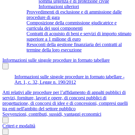
somma urgenza e di protezione civile
Informazioni ulteriori
Provvedimenti di esclusione e di ammissione dalle
procedure di gara
Composizione della commissione giudicatrice e
curricula dei suoi componenti
Contratti di acquisto di beni e servizi di importo stimato
superiore a 1 milione di euro
Resoconti della gestione finanziaria dei contratti al
termine della loro esecuzione
Informazioni sulle singole procedure in formato tabellare
Informazioni sulle singole procedure in formato tabellare -
Art. 1, c. 32, Legge n. 190/2012
Atti relativi alle procedure per l’affidamento di appalti pubblici di
servizi, forniture, lavori e opere, di concorsi pubblici di
progettazione, di concorsi di idee e di concessioni, compresi quelli
tra enti nell'ambito del settore pubblico
Sovvenzioni, contributi, sussidi, vantaggi economici
Criteri e modalità