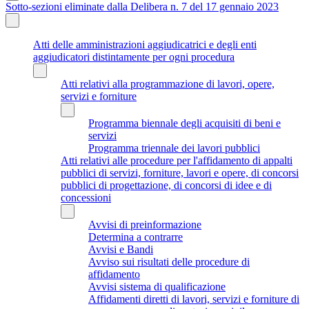
Sotto-sezioni eliminate dalla Delibera n. 7 del 17 gennaio 2023
Atti delle amministrazioni aggiudicatrici e degli enti
aggiudicatori distintamente per ogni procedura
Atti relativi alla programmazione di lavori, opere,
servizi e forniture
Programma biennale degli acquisiti di beni e
servizi
Programma triennale dei lavori pubblici
Atti relativi alle procedure per l'affidamento di appalti
pubblici di servizi, forniture, lavori e opere, di concorsi
pubblici di progettazione, di concorsi di idee e di
concessioni
Avvisi di preinformazione
Determina a contrarre
Avvisi e Bandi
Avviso sui risultati delle procedure di
affidamento
Avvisi sistema di qualificazione
Affidamenti diretti di lavori, servizi e forniture di