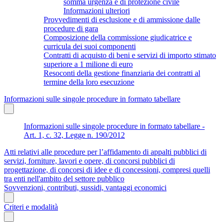
somma urgenza e di protezione civile
Informazioni ulteriori
Provvedimenti di esclusione e di ammissione dalle
procedure di gara
Composizione della commissione giudicatrice e
curricula dei suoi componenti
Contratti di acquisto di beni e servizi di importo stimato
superiore a 1 milione di euro
Resoconti della gestione finanziaria dei contratti al
termine della loro esecuzione
Informazioni sulle singole procedure in formato tabellare
Informazioni sulle singole procedure in formato tabellare -
Art. 1, c. 32, Legge n. 190/2012
Atti relativi alle procedure per l’affidamento di appalti pubblici di
servizi, forniture, lavori e opere, di concorsi pubblici di
progettazione, di concorsi di idee e di concessioni, compresi quelli
tra enti nell'ambito del settore pubblico
Sovvenzioni, contributi, sussidi, vantaggi economici
Criteri e modalità