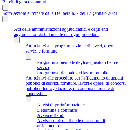
Bandi di gara e contratti
Sotto-sezioni eliminate dalla Delibera n. 7 del 17 gennaio 2023
Atti delle amministrazioni aggiudicatrici e degli enti
aggiudicatori distintamente per ogni procedura
Atti relativi alla programmazione di lavori, opere,
servizi e forniture
Programma biennale degli acquisiti di beni e
servizi
Programma triennale dei lavori pubblici
Atti relativi alle procedure per l'affidamento di appalti
pubblici di servizi, forniture, lavori e opere, di concorsi
pubblici di progettazione, di concorsi di idee e di
concessioni
Avvisi di preinformazione
Determina a contrarre
Avvisi e Bandi
Avviso sui risultati delle procedure di
affidamento