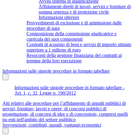
Avvisi sistema di qualificazione
Affidamenti diretti di lavori, servizi e forniture di
somma urgenza e di protezione civile
Informazioni ulteriori
Provvedimenti di esclusione e di ammissione dalle
procedure di gara
Composizione della commissione giudicatrice e
curricula dei suoi componenti
Contratti di acquisto di beni e servizi di importo stimato
superiore a 1 milione di euro
Resoconti della gestione finanziaria dei contratti al
termine della loro esecuzione
Informazioni sulle singole procedure in formato tabellare
Informazioni sulle singole procedure in formato tabellare -
Art. 1, c. 32, Legge n. 190/2012
Atti relativi alle procedure per l’affidamento di appalti pubblici di
servizi, forniture, lavori e opere, di concorsi pubblici di
progettazione, di concorsi di idee e di concessioni, compresi quelli
tra enti nell'ambito del settore pubblico
Sovvenzioni, contributi, sussidi, vantaggi economici