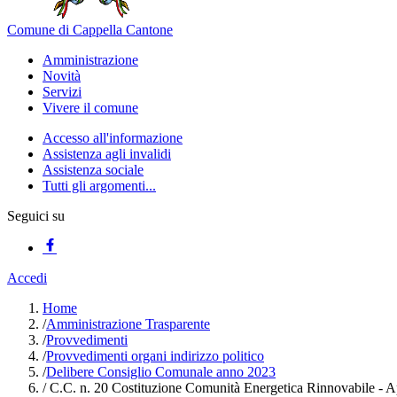
Comune di Cappella Cantone
Amministrazione
Novità
Servizi
Vivere il comune
Accesso all'informazione
Assistenza agli invalidi
Assistenza sociale
Tutti gli argomenti...
Seguici su
Accedi
Home
/
Amministrazione Trasparente
/
Provvedimenti
/
Provvedimenti organi indirizzo politico
/
Delibere Consiglio Comunale anno 2023
/
C.C. n. 20 Costituzione Comunità Energetica Rinnovabile - A